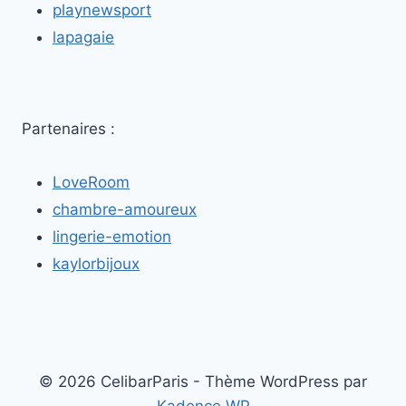
playnewsport
lapagaie
Partenaires :
LoveRoom
chambre-amoureux
lingerie-emotion
kaylorbijoux
© 2026 CelibarParis - Thème WordPress par