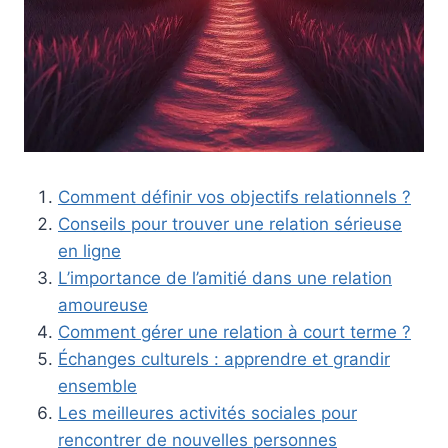
Comment définir vos objectifs relationnels ?
Conseils pour trouver une relation sérieuse
en ligne
L’importance de l’amitié dans une relation
amoureuse
Comment gérer une relation à court terme ?
Échanges culturels : apprendre et grandir
ensemble
Les meilleures activités sociales pour
rencontrer de nouvelles personnes