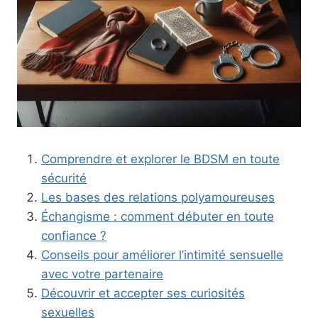
Comprendre et explorer le BDSM en toute
sécurité
Les bases des relations polyamoureuses
Échangisme : comment débuter en toute
confiance ?
Conseils pour améliorer l’intimité sensuelle
avec votre partenaire
Découvrir et accepter ses curiosités
sexuelles