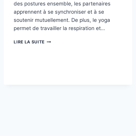
des postures ensemble, les partenaires
apprennent à se synchroniser et à se
soutenir mutuellement. De plus, le yoga
permet de travailler la respiration et…
7
LIRE LA SUITE
ACTIVITÉS
DE
BIEN-
ÊTRE
À
PARTAGER
EN
COUPLE