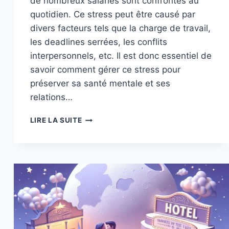
de nombreux salariés sont confrontés au
quotidien. Ce stress peut être causé par
divers facteurs tels que la charge de travail,
les deadlines serrées, les conflits
interpersonnels, etc. Il est donc essentiel de
savoir comment gérer ce stress pour
préserver sa santé mentale et ses
relations…
COMMENT
LIRE LA SUITE
GÉRER
LE
STRESS
AU
TRAVAIL
SANS
COMPROMETTRE
VOS
RELATIONS
PROFESSIONNELLES