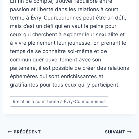
En fin de compte, trouver l’équilibre entre
passion et liberté dans les relations à court
terme à Évry-Courcouronnes peut être un défi,
mais c’est un défi qui en vaut la peine pour
ceux qui cherchent à explorer leur sexualité et
à vivre pleinement leur jeunesse. En prenant le
temps de se connaître soi-même et de
communiquer ouvertement avec son
partenaire, il est possible de créer des relations
éphémères qui sont enrichissantes et
gratifiantes pour tous ceux qui y participent.
Étiquettes
#
relation à court terme à Évry-Courcouronnes
de
la
publication :
Navigation
PRÉCÉDENT
SUIVANT