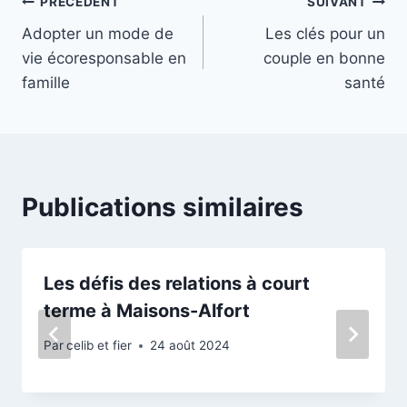
Navigation
PRÉCÉDENT
SUIVANT
Adopter un mode de
Les clés pour un
de
vie écoresponsable en
couple en bonne
l’article
famille
santé
Publications similaires
Les défis des relations à court
terme à Maisons-Alfort
Par
celib et fier
24 août 2024