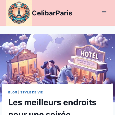
Aller
au
CelibarParis
contenu
BLOG
|
STYLE DE VIE
Les meilleurs endroits
pour une soirée