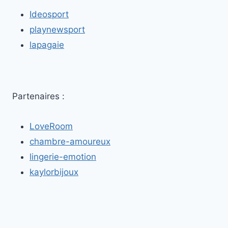
Ideosport
playnewsport
lapagaie
Partenaires :
LoveRoom
chambre-amoureux
lingerie-emotion
kaylorbijoux