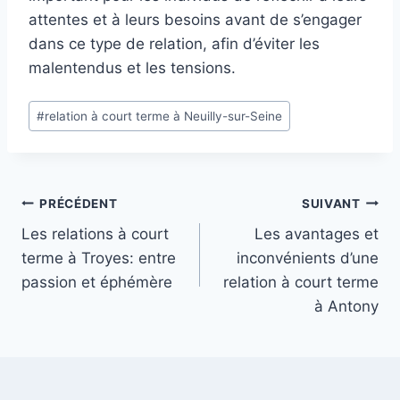
attentes et à leurs besoins avant de s’engager
dans ce type de relation, afin d’éviter les
malentendus et les tensions.
Étiquettes
#
relation à court terme à Neuilly-sur-Seine
de
la
publication :
Navigation
PRÉCÉDENT
SUIVANT
Les relations à court
Les avantages et
de
terme à Troyes: entre
inconvénients d’une
l’article
passion et éphémère
relation à court terme
à Antony