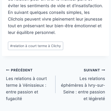
éviter les sentiments de vide et d’insatisfaction.
En suivant quelques conseils simples, les
Clichois peuvent vivre pleinement leur jeunesse
tout en préservant leur bien-être émotionnel et
leur équilibre personnel.
Étiquettes
#
relation à court terme à Clichy
de
la
publication :
Navigation
PRÉCÉDENT
SUIVANT
Les relations à court
Les relations
de
terme à Vénissieux :
éphémères à Ivry-sur-
l’article
entre passion et
Seine : entre passion
fugacité
et légèreté