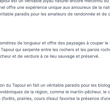
oul est un véritable joyau naturel encore méconnu du g
el offre une expérience unique aux amoureux de la natur
éritable paradis pour les amateurs de randonnée et de 
lomètres de longueur et offre des paysages à couper le s
 Tapoul qui serpente entre les rochers et les parois roc
heur et de verdure à ce lieu sauvage et préservé.
yon du Tapoul en fait un véritable paradis pour les biolo
démiques de la région, comme le martin-pêcheur, le ci
 (forêts, prairies, cours d’eau) favorise la présence d’u