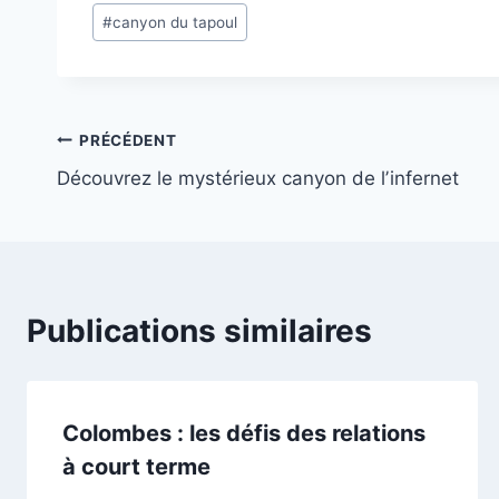
Étiquettes
#
canyon du tapoul
de
la
publication :
Navigation
PRÉCÉDENT
Découvrez le mystérieux canyon de lʼinfernet
de
l’article
Publications similaires
Colombes : les défis des relations
à court terme