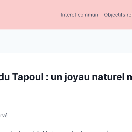
Interet commun
Objectifs re
u Tapoul : un joyau naturel
ervé