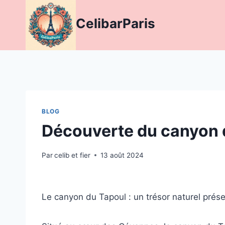
Aller
au
CelibarParis
contenu
BLOG
Découverte du canyon d
Par
celib et fier
13 août 2024
Le canyon du Tapoul : un trésor naturel prés