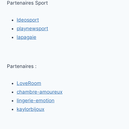
VILLEJUIF
Partenaires Sport
:
ENTRE
Ideosport
PLAISIR
ET
playnewsport
LIBERTÉ
lapagaie
Partenaires :
LoveRoom
chambre-amoureux
lingerie-emotion
kaylorbijoux