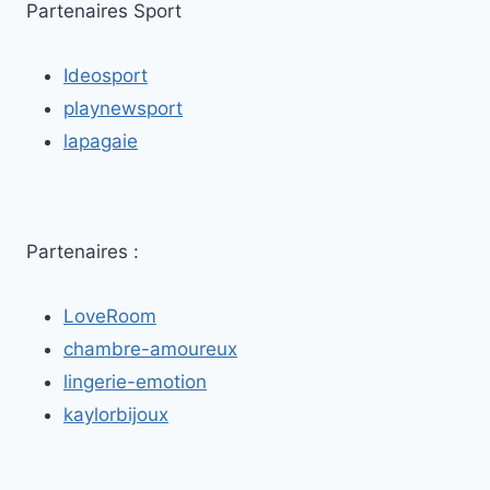
VÉNISSIEUX
Partenaires Sport
:
ENTRE
Ideosport
PASSION
ET
playnewsport
FUGACITÉ
lapagaie
Partenaires :
LoveRoom
chambre-amoureux
lingerie-emotion
kaylorbijoux