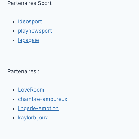
TROYES:
Partenaires Sport
ENTRE
PASSION
Ideosport
ET
ÉPHÉMÈRE
playnewsport
lapagaie
Partenaires :
LoveRoom
chambre-amoureux
lingerie-emotion
kaylorbijoux