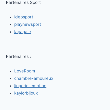
TERME
Partenaires Sport
À
SARCELLES
Ideosport
:
MYTHE
playnewsport
OU
lapagaie
RÉALITÉ
?
Partenaires :
LoveRoom
chambre-amoureux
lingerie-emotion
kaylorbijoux