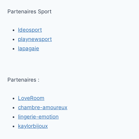
À
QUIMPER
Partenaires Sport
:
ENTRE
Ideosport
PASSION
ET
playnewsport
ÉPHÉMÈRE
lapagaie
Partenaires :
LoveRoom
chambre-amoureux
lingerie-emotion
kaylorbijoux