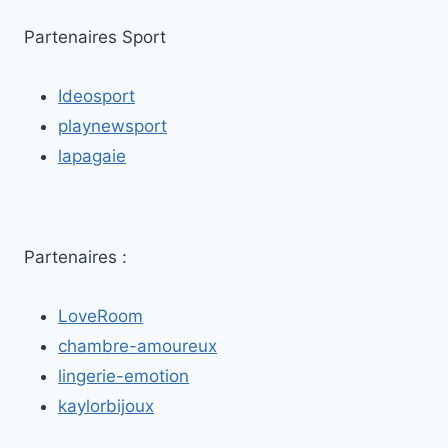
À
FONTENAY-
Partenaires Sport
SOUS-
BOIS:
Ideosport
ENTRE
PASSION
playnewsport
ET
lapagaie
ÉPHÉMÈRE
Partenaires :
LoveRoom
chambre-amoureux
lingerie-emotion
kaylorbijoux